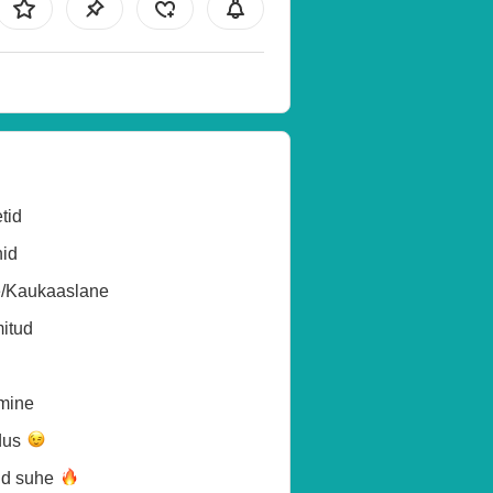
tid
id
e/Kaukaaslane
itud
mine
dus
ud
suhe