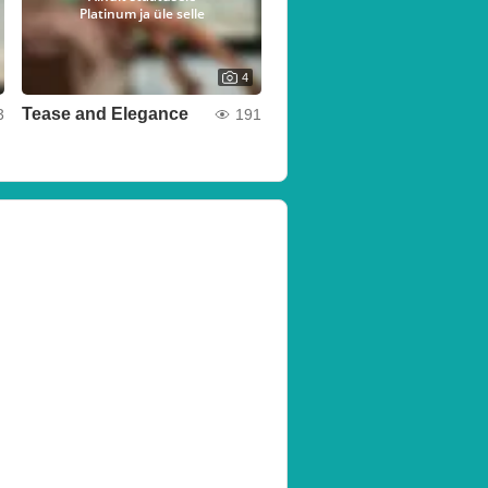
Platinum ja üle selle
4
Tease and Elegance
3
191