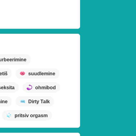
urbeerimine
etiš
suudlemine
seksita
ohmibod
mine
Dirty Talk
pritsiv orgasm