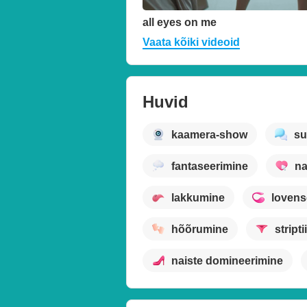
all eyes on me
Vaata kõiki videoid
Huvid
kaamera-show
su
fantaseerimine
na
lakkumine
lovens
hõõrumine
stripti
naiste domineerimine