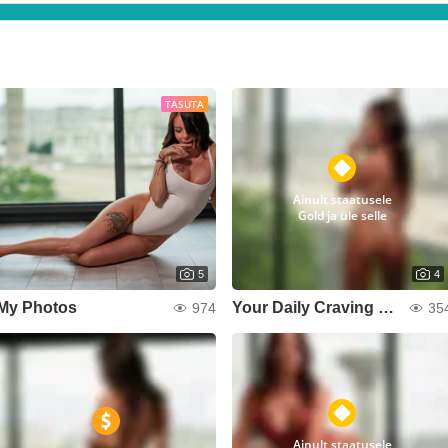
TASUTA
Ainult staatusele
Gold ja üle selle
5
4
My Photos
Your Daily Craving 🍒🔞
974
35
Ainult staatusele