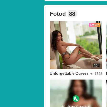
Fotod
88
TASUTA
4
Unforgettable Curves
1528
Ainult registreeritud