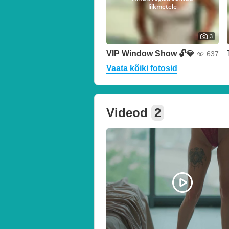
liikmetele
3
VIP Window Show 🔓💎
637
Vaata kõiki fotosid
Videod
2