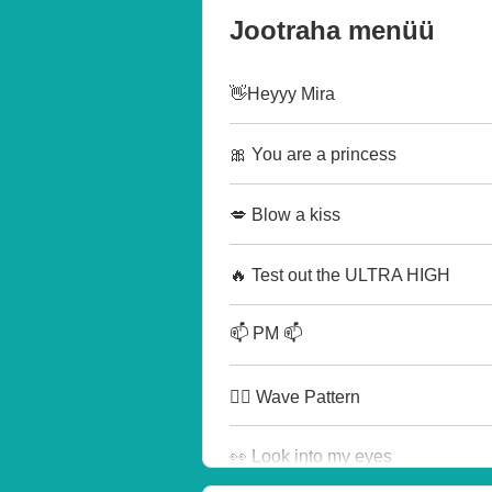
Jootraha menüü
👋Heyyy Mira
🎀 You are a princess
💋 Blow a kiss
🔥 Test out the ULTRA HIGH
📫 PM 📫
🏄‍♂️ Wave Pattern
👀 Look into my eyes