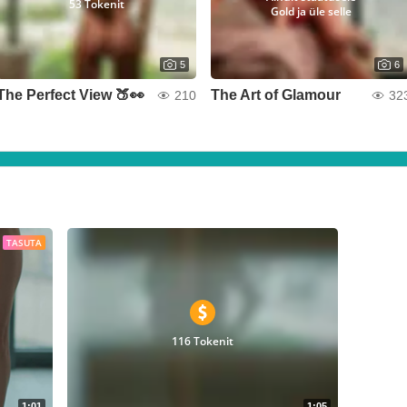
53 Tokenit
Gold ja üle selle
5
6
The Perfect View 🍑👀
The Art of Glamour
210
32
TASUTA
116 Tokenit
1:01
1:05