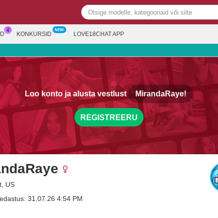
ED
KONKURSID
LOVE18CHAT APP
Loo konto ja alusta vestlust
MirandaRaye!
REGISTREERU
andaRaye
t, US
edastus: 31.07.26 4:54 PM