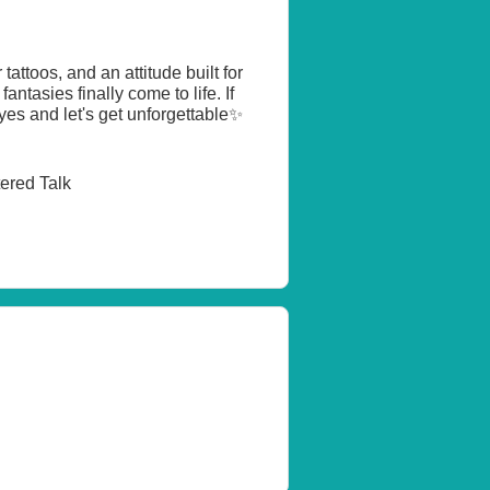
attoos, and an attitude built for
antasies finally come to life. If
es and let's get unforgettable✨
tered Talk