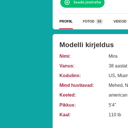
Saada jootraha
PROFIIL
FOTOD
88
VIDEOD
Modelli kirjeldus
Nimi:
Mira
Vanus:
38 aastat
Kodulinn:
US, Miam
Mind huvitavad:
Mehed, Na
Keeled:
american
Pikkus:
5'4"
Kaal:
110 lb