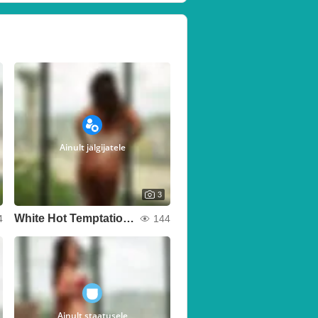
Ainult jälgijatele
3
White Hot Temptation 🔥🕊️
4
144
Ainult staatusele