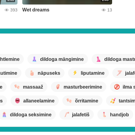
Wet dreams
393
13
htlemine
dildoga mängimine
dildoga mast
utimine
näpuseks
liputamine
jalaf
e
massaaž
masturbeerimine
ilma 
is
allaneelamine
õrritamine
tantsi
dildoga seksimine
jalafetiš
handjob