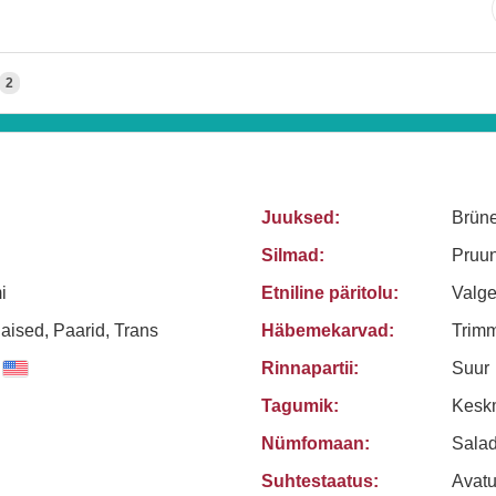
2
Juuksed:
Brüne
Silmad:
Pruun
i
Etniline päritolu:
Valg
ised, Paarid, Trans
Häbemekarvad:
Trimm
Rinnapartii:
Suur
Tagumik:
Kesk
Nümfomaan:
Sala
Suhtestaatus:
Avat