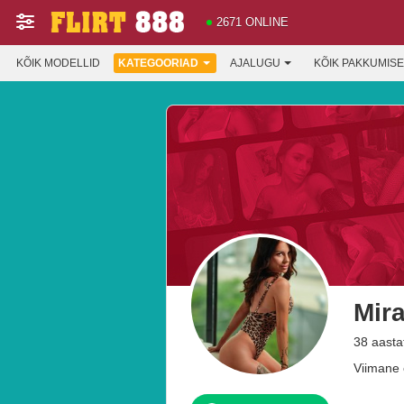
2671 ONLINE
KÕIK MODELLID
KATEGOORIAD
AJALUGU
KÕIK PAKKUMIS
Mir
38 aasta
Viimane 