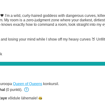
 I'm a wild, curly-haired goddess with dangerous curves, killer t
hem. My room is a zero-judgment zone where your darkest, dirtiest f
knows exactly how to command a room, look straight into my ey
and losing your mind while I show off my heavy curves 🍑 Unfil
lk
Euroopa
Queen of Queens
konkursil.
hal
(0 punkti).
Raye
võidule
lähemale!