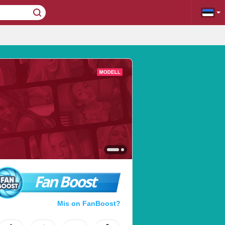
Fan Boost
Mis on FanBoost?