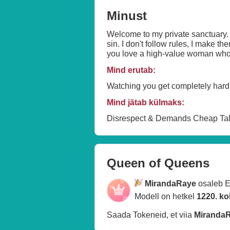
Minust
Welcome to my private sanctuary. 🖤
sin. I don't follow rules, I make t
you love a high-value woman who 
Mind erutab:
Watching you get completely hard 
Mind jätab külmaks:
Disrespect & Demands Cheap Ta
Queen of Queens
MirandaRaye
osaleb 
Modell on hetkel
1220. ko
Saada Tokeneid, et viia
Miranda